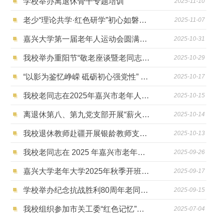
学校举办离退休骨干专题培训
2025-11-10
老少“理论共学·红色研学”初心如磐向未来——离退休第一、第二党支部与经济学院学生党支部开展系列联学共建活动
2025-11-07
嘉兴大学第一届老年人运动会圆满举行
2025-10-31
我校举办重阳节“敬老座谈暨老同志逢十集体生日会”活动
2025-10-29
“以影为鉴忆峥嵘 砥砺初心强党性” ——离退休第六党支部与机械工程学院开展观影教育活动
2025-10-17
我校老同志在2025年嘉兴市老年人气排球交流活动中斩获佳绩
2025-10-15
离退休第八、第九党支部开展“薪火相传 红色赋能”主题党日活动
2025-10-14
我校退休教师赴疆开展银龄教师支教活动
2025-10-13
我校老同志在 2025 年嘉兴市老年人门球 交流活动中斩获佳绩
2025-09-26
嘉兴大学老年大学2025年秋季开班通知
2025-09-17
学校举办纪念抗战胜利80周年老同志书画展
2025-09-15
我校组织参加市关工委“红色记忆”大学生暑期社会实践启动仪式
2025-07-04