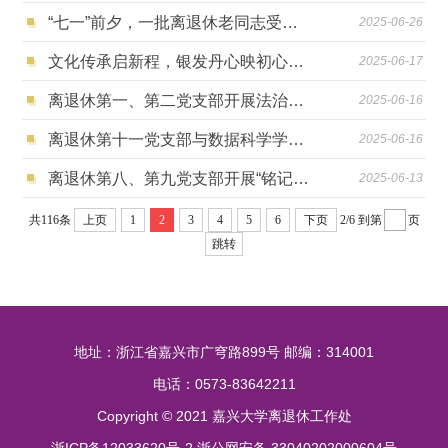
“七一”前夕，一批离退休老同志受到表彰
2025-06-26
文化传承启新程，银发丹心映初心——离退休第三党支部开展主题党日活动
2025-06-17
离退休第一、第二党支部开展法治教育主题党日活动
2025-06-16
离退休第十一党支部与数据科学学院开展“与信仰对话”老少共建活动
2025-06-16
离退休第八、第九党支部开展“铭记历史记忆 传承红色基因”主题党日活动
2025-06-13
共116条
上页
1
2
3
4
5
6
下页
2/6
到第
页
跳转
地址：浙江省嘉兴市广穹路899号 邮编：314001
电话：0573-83642211
Copyright © 2021 嘉兴大学离退休工作处
浙ICP备12033620号-2 浙公网安备 33040202000604号