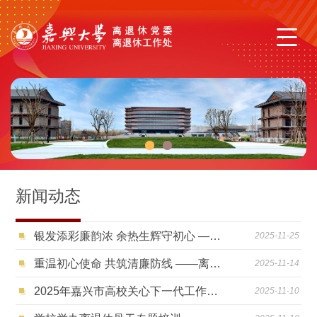
1
2
新闻动态
银发添彩廉韵浓 余热生辉守初心 ——离退休党委、离退休工作处组织老同志参与廉洁教育系列活动喜获佳绩
2025-11-25
重温初心使命 共筑清廉防线 ——离退休五、六党支部与机械工程学院（机器人工程学院）党委联合开展主题党日活动
2025-11-14
2025年嘉兴市高校关心下一代工作会议暨“关爱有嘉・福彩助圆大学梦”资助仪式在我校举行
2025-11-10