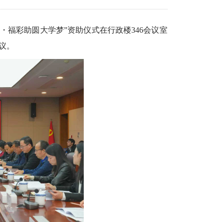
嘉・福彩助圆大学梦”资助仪式在行政楼346会议室
议。