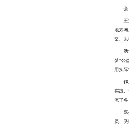
会
王
地方与
桨、以
活
梦”公
用实际
作
实践、
流了各
嘉
员、受