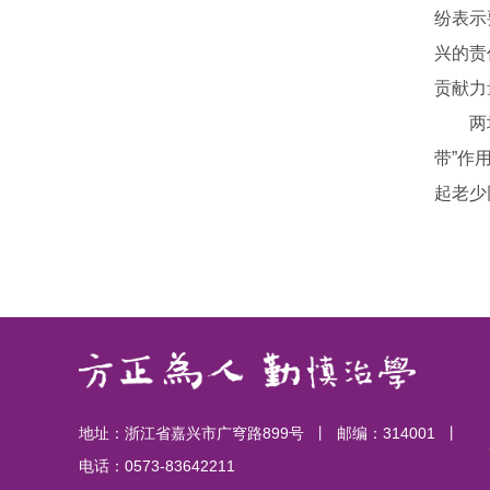
纷表示
兴的责
贡献力
两
带”作
起老少
地址：浙江省嘉兴市广穹路899号 丨 邮编：314001 丨
电话：0573-83642211