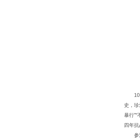
1
史，珍
暴行”
四年抗
参