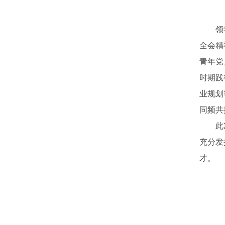
领
全会精
青年党
时期践
业规划
同频共
此
充分发
才。