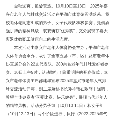
金秋送爽，银龄竞逐。10月10日至13日，2025年嘉
兴市老年人气排球交流活动在平湖市体育馆圆满落幕。我
校退休老同志组成的男子、女子代表队积极参赛，凭借顽
强拼搏的精神风貌，双双斩获“优秀奖”，充分展现了嘉大
离退休教职工健康向上的生活态度。
本次活动由嘉兴市老年人体育协会主办，平湖市老年
人体育协会承办，吸引了全市五县（市、区）及市老年体
协直属分会的22支代表队、280余名老年气排球爱好者参
赛。10日上午9时，活动举行了隆重明快的开赛仪式，嘉
兴市老年体协主席邵建华宣布2025年嘉兴市老年人气排
球交流活动开赛，副主席兼秘书长孙祥玮在致辞中强调，
希望全体参赛者“享受比赛、快乐健身”，展现当代老年人
的精神风貌。活动分男子组（10月10-11日）和女子组
（10月12-13日）两个阶段进行，执行《2022-2025年气