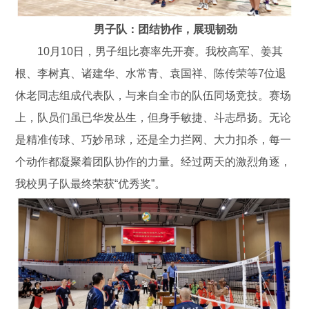
男子队：团结协作，展现韧劲
10月10日，男子组比赛率先开赛。我校高军、姜其
根、李树真、诸建华、水常青、袁国祥、陈传荣等7位退
休老同志组成代表队，与来自全市的队伍同场竞技。赛场
上，队员们虽已华发丛生，但身手敏捷、斗志昂扬。无论
是精准传球、巧妙吊球，还是全力拦网、大力扣杀，每一
个动作都凝聚着团队协作的力量。经过两天的激烈角逐，
我校男子队最终荣获“优秀奖”。