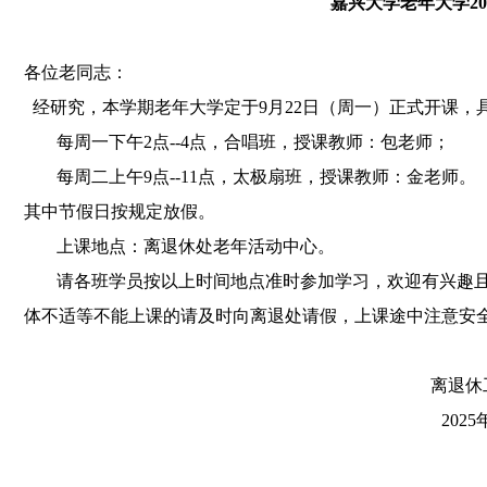
嘉兴大学老年大学
20
各位老同志：
经研究，本学期老年大学定于
9
月
22
日（周一）正式开课，
每周一下午
2
点
--4
点，合唱班，授课教师：包老师；
每周二上午
9
点
--11
点，太极扇班，授课教师：金老师。
其中节假日按规定放假。
上课地点：离退休处老年活动中心。
请各班学员按以上时间地点准时参加学习，欢迎有兴趣
体不适等不能上课的请及时向离退处请假，上课途中注意安
离退休工
2025