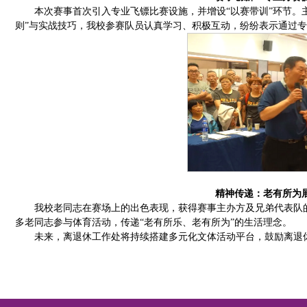
本次赛事首次引入专业飞镖比赛设施，并增设“以赛带训”环节。
则”与实战技巧，我校参赛队员认真学习、积极互动，纷纷表示通过
精神传递：老有所为
我校老同志在赛场上的出色表现，获得赛事主办方及兄弟代表队
多老同志参与体育活动，传递“老有所乐、老有所为”的生活理念。
未来，离退休工作处将持续搭建多元化文体活动平台，鼓励离退