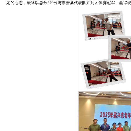
定的心态，最终以总分270分与嘉善县代表队并列团体赛冠军，赢得