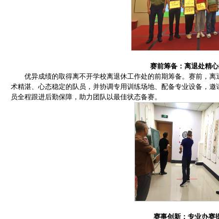
赛前筹备：离退处精心
优异成绩的取得离不开学校离退休工作处的前期筹备。赛前，离退
术精湛、心态稳定的队员，并协调专用训练场地、配备专业设备，邀
员全程跟进后勤保障，助力团队以最佳状态备赛。
赛事创新：专业办赛