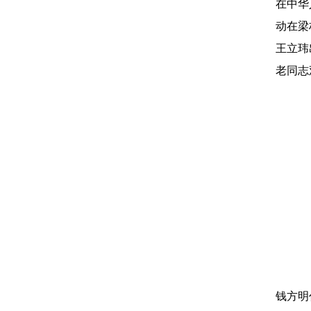
在中华
动在梁
王立玮
老同志
钱方明