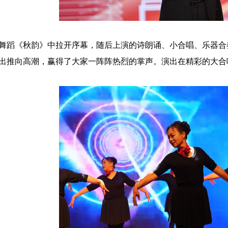
舞蹈《秋韵》中拉开序幕，随后上演的诗朗诵、小合唱、乐器合
出推向高潮，赢得了大家一阵阵热烈的掌声。演出在精彩的大合