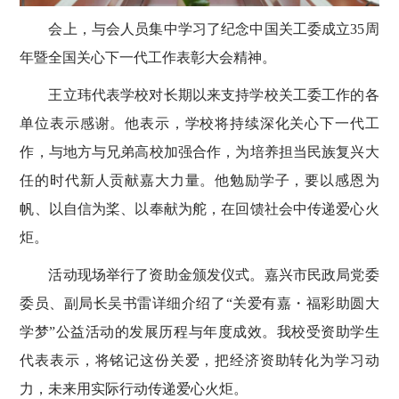
会上，与会人员集中学习了纪念中国关工委成立35周
年暨全国关心下一代工作表彰大会精神。
王立玮代表学校对长期以来支持学校关工委工作的各
单位表示感谢。他表示，学校将持续深化关心下一代工
作，与地方与兄弟高校加强合作，为培养担当民族复兴大
任的时代新人贡献嘉大力量。他勉励学子，要以感恩为
帆、以自信为桨、以奉献为舵，在回馈社会中传递爱心火
炬。
活动现场举行了资助金颁发仪式。嘉兴市民政局党委
委员、副局长吴书雷详细介绍了“关爱有嘉・福彩助圆大
学梦”公益活动的发展历程与年度成效。我校受资助学生
代表表示，将铭记这份关爱，把经济资助转化为学习动
力，未来用实际行动传递爱心火炬。