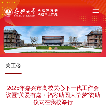
1
2
关工委
2025年嘉兴市高校关心下一代工作会
议暨“关爱有嘉・福彩助圆大学梦”资助
仪式在我校举行