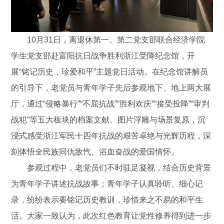
10月31日，离退休第一、第二党支部联合经济学院
学生党支部赴富阳抗日战争胜利浙江受降纪念馆，开
展“铭记历史，珍爱和平”主题党日活动。在纪念馆讲解员
的引导下，老党员与青年学子先后参观地下、地上两大展
厅，通过“侵略暴行”“不屈抗战”“胜利欢庆”“接受投降”“审判
战犯”等五大板块的档案文献、图片浮雕与场景复原，沉
浸式感受浙江军民十四年抗战的艰苦卓绝与光辉历程，深
刻体悟全民族同仇敌忾、浴血奋战的爱国情怀。
参观过程中，老党员们不时驻足凝视，结合历史背景
为青年学子讲述抗战故事；青年学子认真聆听、细心记
录，纷纷表示要铭记历史教训，珍惜来之不易的和平生
活。大家一致认为，此次红色教育让党性修养得到进一步