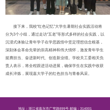
接下来，我校
“红色记忆”大学生暑期社会实践活动
将
分为3个小组，通过走访“五老
”
等形式多样的社会实践，以
沉浸式体验
让青年学子
在学思践悟中坚定理想信念根基，
深刻体会革命先辈的崇高精神和伟大情怀，激发青年学生
挺膺担当、奋进新时代、创造新业绩。学校关工委相关负
责人表示，将全程跟进活动进展，确保学生在实践中收获
成长淬炼，展现嘉大学子的红色担当与青春风采。
地址：浙江省嘉兴市广穹路899号 邮编：314001