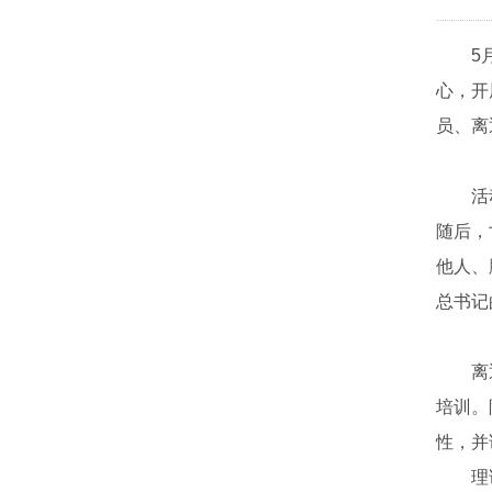
5
心，开
员、
离
活
随后，
他人、
总书记
离
培训。
性，并
理