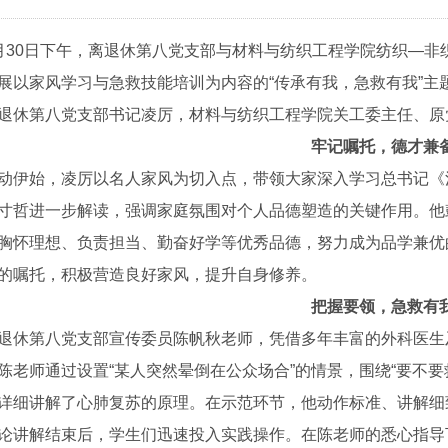
月30日下午，离退休第八党支部与材料与纺织工程学院
纺织—非
展以家风学习与急救技能培训为内容的“传承有我，急救有我”主
退休第八党支部书记凌厉，材料与纺织工程学院关工委主任、原
牢记嘱托，德才兼
动伊始，凌厉以名人家风为切入点，带领大家深入学习总书记《
寸哲进一步解读，强调家庭氛围对个人品德塑造的关键作用。他
胸怀理想、负责担当、勤奋好学等优秀品德，努力成为品学兼优
的嘱托，积极营造良好家风，提升自身修养。
把握要领，急救有
退休第八党支部
宣传委员陈帆秋老师，凭借多年丰富的外科医生
陈老师通过设置“某人突然晕倒在公众场合”的情景，围绕“要不要救
详细讲解了心肺复苏的原理。在示范环节，他动作标准、讲解细
论讲解结束后，学生们迅速投入实践操作。在陈老师的悉心指导