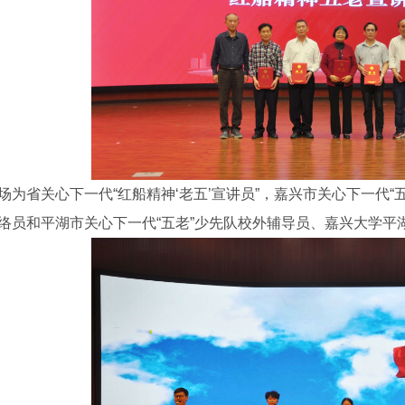
场为省关心下一代“红船精神‘老五’宣讲员”，嘉兴市关心下一代
络员和平湖市关心下一代“五老”少先队校外辅导员、嘉兴大学平