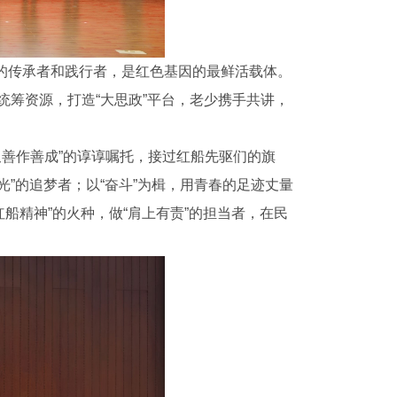
神的传承者和践行者，是红色基因的最鲜活载体。
统筹资源，打造“大思政”平台，老少携手共讲，
善作善成”的谆谆嘱托，接过红船先驱们的旗
光”的追梦者；以“奋斗”为楫，用青春的足迹丈量
红船精神”的火种，做“肩上有责”的担当者，在民