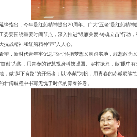
延锋指出，今年是红船精神提出20周年。广大“五老”是红船精
工委要围绕重要时间节点，深入推进“银雁关爱·铸魂立苗”行动，
大抗战精神和红船精神“声”入人心。
希望，新时代青年牢记总书记“怀抱梦想又脚踏实地，敢想敢为又
“首创”为桨，用青春的智慧投身科技强国、乡村振兴，做“眼中有
地，做“脚下有路”的开拓者；以“奉献”为帆，用青春的赤诚赓续“
的壮阔航程中书写无愧于时代的青春答卷。