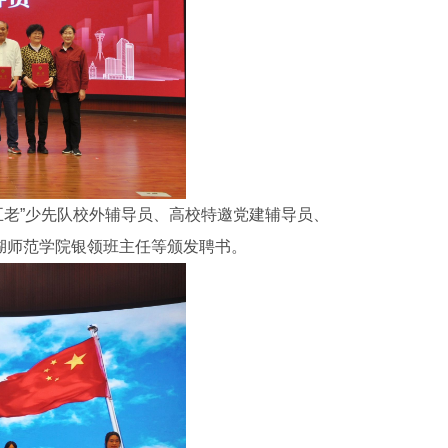
“五老”少先队校外辅导员、高校特邀党建辅导员、
湖师范学院银领班主任等颁发聘书。