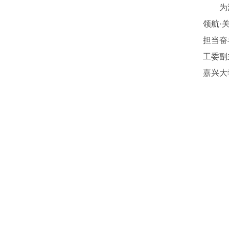
为
领航·
担当奋
工委副
嘉兴大