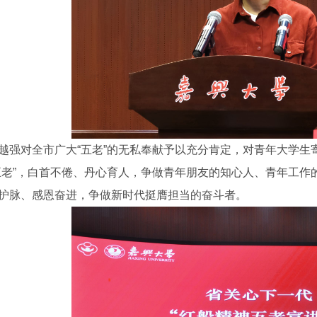
越强对全市广大“五老”的无私奉献予以充分肯定，对青年大学
五老”，白首不倦、丹心育人，争做青年朋友的知心人、青年工作
护脉、感恩奋进，争做新时代挺膺担当的奋斗者。