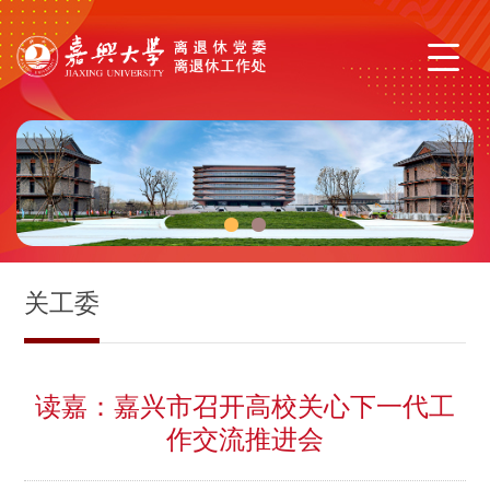
1
2
关工委
读嘉：嘉兴市召开高校关心下一代工
作交流推进会