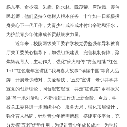
杨东平、俞岑源、朱桦、陈水林、阮茂荣、唐瑞娥、裴伟
民老师，他们坚持立德树人根本任务，十年如一日积极投
身关心下一代工作，为青少年成长成才付出辛勤和汗水，
为护航青少年健康成长贡献银发力量。
近年来，校院两级关工委在学校党委坚强领导和教育
厅关工委关心指导下，加强组织建设，完善机制保障，聚
焦铸魂育人，主动作为，强化“薪火相传”“青蓝相继”“红色
1+1”“红色老年宣讲团”“我与嘉大故事”“读懂中国”等育人品
牌，开展老少结对，关爱帮扶，“五史”宣讲，老少共学共
宣党的创新理论，同台献艺献技，共走“红色路”“乡村振兴
路”等一系列活动，不断推进工作迈上新台阶。今后，学
校关工委将进一步围绕中心，服务大局，强化顶层设计，
强化育人品牌，针对青少年所需所想，搭建更多平台，充
分发挥“五老”优势作用，为促进青少年成长成才，为学校