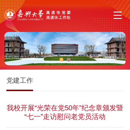
1
2
党建工作
我校开展“光荣在党50年”纪念章颁发暨
“七一”走访慰问老党员活动