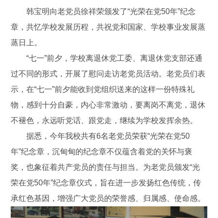
韩宝明向老党员徐祥荣颁发了“光荣在党50年”纪念
章，共忆学校发展历程，共祝党和国家、学校事业发展蒸
蒸日上。
“七一”前夕，学校离退休党工委、离退休党支部还通
过不同的形式，开展了慰问走访老党员活动。老党员们表
示，在“七一”前夕能收到党组织送来的这样一份特殊礼
物，感到十分自豪，内心非常激动，要离岗不离党，退休
不褪色，永远听党话、跟党走，继续为学校发挥余热。
据悉，今年我校共有6名老党员荣获“光荣在党50
年”纪念章，沉甸甸的纪念章不仅蕴含着党的关怀与褒
奖，也象征着共产党员的责任与担当。为老党员颁发“光
荣在党50年”纪念章仪式，旨在进一步发扬红色传统，传
承红色基因，增强广大党员的荣誉感、归属感、使命感。