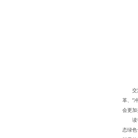
交
革、“
会更加
读
态绿色