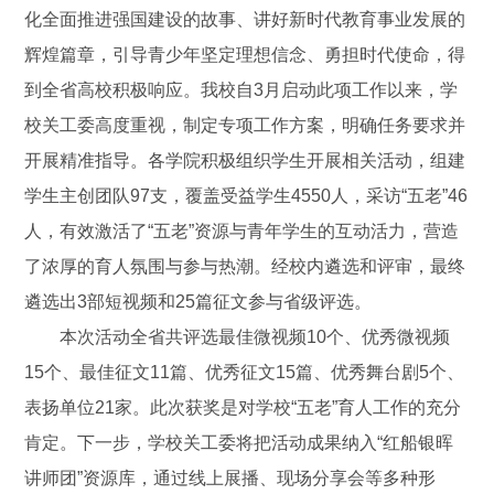
化全面推进强国建设的故事、讲好新时代教育事业发展的
辉煌篇章，引导青少年坚定理想信念、勇担时代使命，得
到全省高校积极响应。我校自3月启动此项工作以来，学
校关工委高度重视，制定专项工作方案，明确任务要求并
开展精准指导。各学院积极组织学生开展相关活动，组建
学生主创团队97支，覆盖受益学生4550人，采访“五老”46
人，有效激活了“五老”资源与青年学生的互动活力，营造
了浓厚的育人氛围与参与热潮。经校内遴选和评审，最终
遴选出3部短视频和25篇征文参与省级评选。
本次活动全省共评选最佳微视频10个、优秀微视频
15个、最佳征文11篇、优秀征文15篇、优秀舞台剧5个、
表扬单位21家。此次获奖是对学校“五老”育人工作的充分
肯定。下一步，学校关工委将把活动成果纳入“红船银晖
讲师团”资源库，通过线上展播、现场分享会等多种形